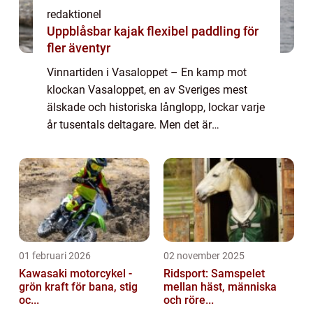
redaktionel
Uppblåsbar kajak flexibel paddling för
fler äventyr
Vinnartiden i Vasaloppet – En kamp mot
klockan Vasaloppet, en av Sveriges mest
älskade och historiska långlopp, lockar varje
år tusentals deltagare. Men det är
vinnartiden i Vasaloppet som verkligen
fångar intresset hos både idrottsentusiaster
...
01 februari 2026
02 november 2025
Kawasaki motorcykel -
Ridsport: Samspelet
grön kraft för bana, stig
mellan häst, människa
oc...
och röre...