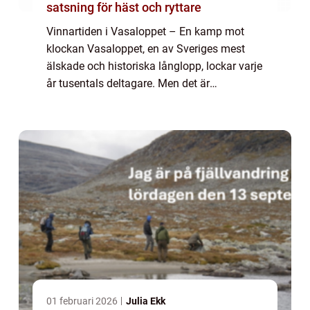
satsning för häst och ryttare
Vinnartiden i Vasaloppet – En kamp mot
klockan Vasaloppet, en av Sveriges mest
älskade och historiska långlopp, lockar varje
år tusentals deltagare. Men det är
vinnartiden i Vasaloppet som verkligen
fångar intresset hos både idrottsentusiaster
...
01 februari 2026
Julia Ekk