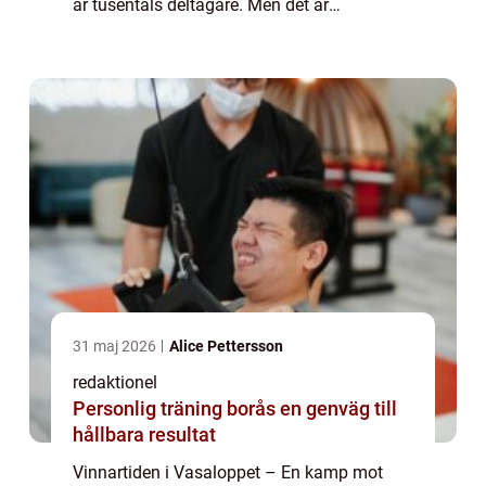
år tusentals deltagare. Men det är
vinnartiden i Vasaloppet som verkligen
fångar intresset hos både idrottsentusiaster
...
31 maj 2026
Alice Pettersson
redaktionel
Personlig träning borås en genväg till
hållbara resultat
Vinnartiden i Vasaloppet – En kamp mot