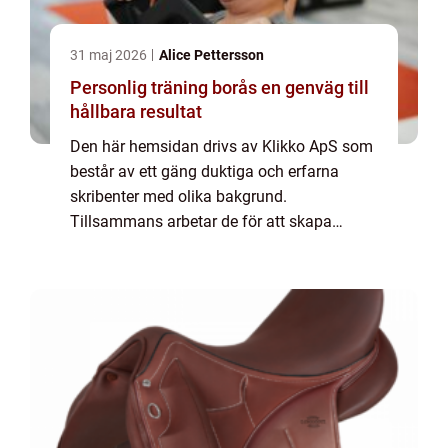
31 maj 2026
Alice Pettersson
Personlig träning borås en genväg till
hållbara resultat
Den här hemsidan drivs av Klikko ApS som
består av ett gäng duktiga och erfarna
skribenter med olika bakgrund.
Tillsammans arbetar de för att skapa
aktuellt innehåll till den här sidan. Vi vet hur
utmanande det är att läsa och genomgå en
massa olika ...