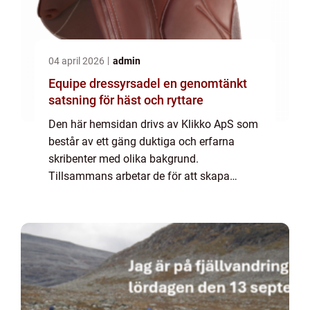
04 april 2026
admin
Equipe dressyrsadel en genomtänkt
satsning för häst och ryttare
Den här hemsidan drivs av Klikko ApS som
består av ett gäng duktiga och erfarna
skribenter med olika bakgrund.
Tillsammans arbetar de för att skapa
aktuellt innehåll till den här sidan. Vi vet hur
utmanande det är att läsa och genomgå en
massa olika ...