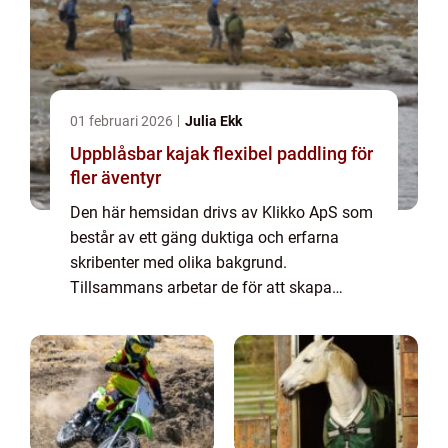
01 februari 2026
Julia Ekk
Uppblåsbar kajak flexibel paddling för
fler äventyr
Den här hemsidan drivs av Klikko ApS som
består av ett gäng duktiga och erfarna
skribenter med olika bakgrund.
Tillsammans arbetar de för att skapa
aktuellt innehåll till den här sidan. Vi vet hur
utmanande det är att läsa och genomgå en
massa olika ...