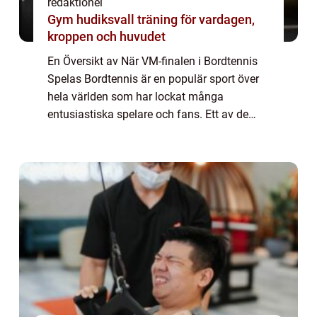
redaktionel
Gym hudiksvall träning för vardagen,
kroppen och huvudet
En Översikt av När VM-finalen i Bordtennis
Spelas Bordtennis är en populär sport över
hela världen som har lockat många
entusiastiska spelare och fans. Ett av de
mest efterlängtade evenemangen inom
sporten är VM-finalen i bordtennis. I denna
artikel ...