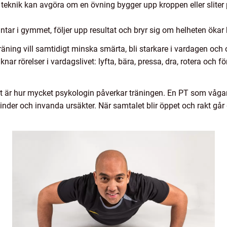
 i teknik kan avgöra om en övning bygger upp kroppen eller slite
tar i gymmet, följer upp resultat och bryr sig om helheten ökar
äning vill samtidigt minska smärta, bli starkare i vardagen och 
nar rörelser i vardagslivet: lyfta, bära, pressa, dra, rotera och för
 är hur mycket psykologin påverkar träningen. En PT som vågar
a hinder och invanda ursäkter. När samtalet blir öppet och rakt g