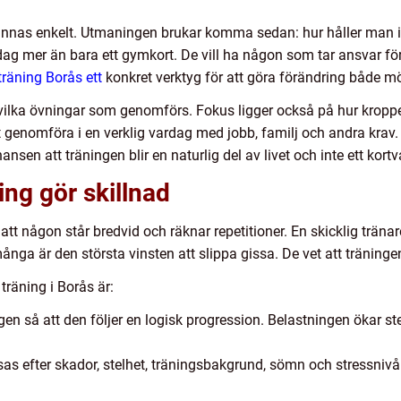
nas enkelt. Utmaningen brukar komma sedan: hur håller man i,
ag mer än bara ett gymkort. De vill ha någon som tar ansvar för
 träning Borås ett
konkret verktyg för att göra förändring både möj
ll vilka övningar som genomförs. Fokus ligger också på hur kropp
t genomföra i en verklig vardag med jobb, familj och andra krav
hansen att träningen blir en naturlig del av livet och inte ett kortv
ing gör skillnad
tt någon står bredvid och räknar repetitioner. En skicklig trän
a är den största vinsten att slippa gissa. De vet att träningen l
träning i Borås är:
ngen så att den följer en logisk progression. Belastningen ökar s
as efter skador, stelhet, träningsbakgrund, sömn och stressn