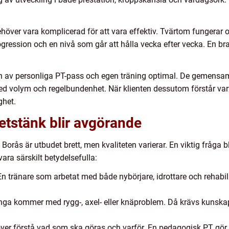
ehöver vara komplicerad för att vara effektiv. Tvärtom fungerar
ogression och en nivå som går att hålla vecka efter vecka. En bra 
n av personliga PT-pass och egen träning optimal. De gemensamm
ed volym och regelbundenhet. När klienten dessutom förstår varf
ghet.
hetstänk blir avgörande
Borås är utbudet brett, men kvaliteten varierar. En viktig fråga 
ara särskilt betydelsefulla:
 En tränare som arbetat med både nybörjare, idrottare och rehabil
nga kommer med rygg-, axel- eller knäproblem. Då krävs kunsk
ver förstå vad som ska göras och varför. En pedagogisk PT gör 