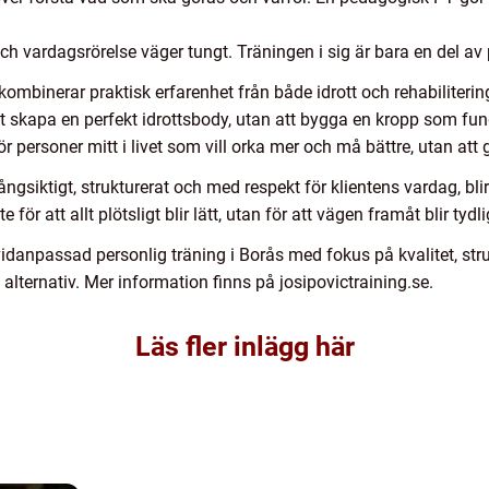
ch vardagsrörelse väger tungt. Träningen i sig är bara en del av 
ombinerar praktisk erfarenhet från både idrott och rehabilitering
t skapa en perfekt idrottsbody, utan att bygga en kropp som fung
r personer mitt i livet som vill orka mer och må bättre, utan att gö
ngsiktigt, strukturerat och med respekt för klientens vardag, bli
för att allt plötsligt blir lätt, utan för att vägen framåt blir tyd
ividanpassad personlig träning i Borås med fokus på kvalitet, st
 alternativ. Mer information finns på josipovictraining.se.
Läs fler inlägg här