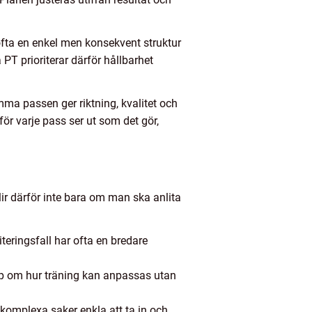
 ofta en enkel men konsekvent struktur
PT prioriterar därför hållbarhet
a passen ger riktning, kvalitet och
ör varje pass ser ut som det gör,
blir därför inte bara om man ska anlita
iteringsfall har ofta en bredare
ap om hur träning kan anpassas utan
komplexa saker enkla att ta in och