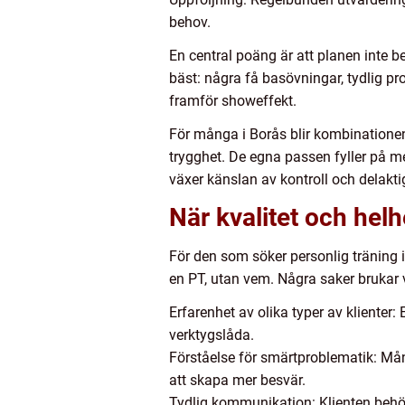
behov.
En central poäng är att planen inte b
bäst: några få basövningar, tydlig pr
framför showeffekt.
För många i Borås blir kombinatione
trygghet. De egna passen fyller på m
växer känslan av kontroll och delakti
När kvalitet och hel
För den som söker personlig träning i 
en PT, utan vem. Några saker brukar v
Erfarenhet av olika typer av klienter:
verktygslåda.
Förståelse för smärtproblematik: Må
att skapa mer besvär.
Tydlig kommunikation: Klienten behö