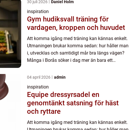
30 juli 2026
Daniel Holm
inspiration
Gym hudiksvall träning för
vardagen, kroppen och huvudet
Att komma igång med träning kan kännas enkelt.
Utmaningen brukar komma sedan: hur håller man
i, utvecklas och samtidigt mår bra längs vägen?
Många i Borås söker i dag mer än bara ett
gymkort. De vill ha någon som tar ansvar för
helheten träning, vard...
04 april 2026
admin
inspiration
Equipe dressyrsadel en
genomtänkt satsning för häst
och ryttare
Att komma igång med träning kan kännas enkelt.
Utmaningen brukar komma sedan: hur håller man