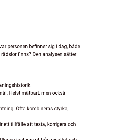
var personen befinner sig i dag, både
r rädslor finns? Den analysen sätter
äningshistorik.
lmål. Helst mätbart, men också
mtning. Ofta kombineras styrka,
 tillfälle att testa, korrigera och
lanen justeras utifrån resultat och