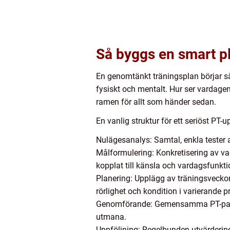
Så byggs en smart pla
En genomtänkt träningsplan börjar säl
fysiskt och mentalt. Hur ser vardagen
ramen för allt som händer sedan.
En vanlig struktur för ett seriöst PT-
Nulägesanalys: Samtal, enkla tester a
Målformulering: Konkretisering av va
kopplat till känsla och vardagsfunkti
Planering: Upplägg av träningsveckor
rörlighet och kondition i varierande p
Genomförande: Gemensamma PT-pass där 
utmana.
Uppföljning: Regelbunden utvärdering