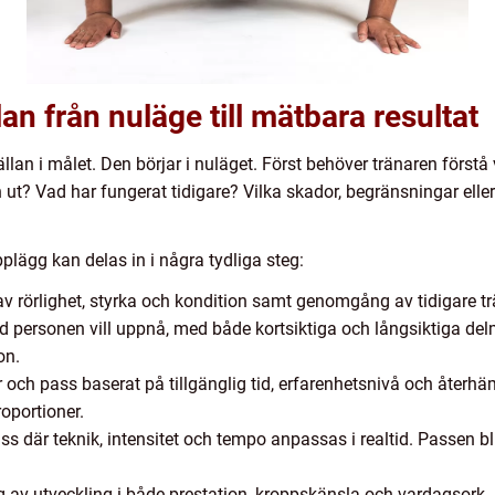
n från nuläge till mätbara resultat
lan i målet. Den börjar i nuläget. Först behöver tränaren förstå 
 ut? Vad har fungerat tidigare? Vilka skador, begränsningar elle
upplägg kan delas in i några tydliga steg:
v rörlighet, styrka och kondition samt genomgång av tidigare tr
d personen vill uppnå, med både kortsiktiga och långsiktiga de
on.
 och pass baserat på tillgänglig tid, erfarenhetsnivå och återhä
roportioner.
teknik, intensitet och tempo anpassas i realtid. Passen blir ett
 av utveckling i både prestation, kroppskänsla och vardagsork. P