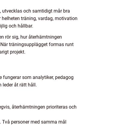
 utvecklas och samtidigt mår bra
 helheten träning, vardag, motivation
lig och hållbar.
en rör sig, hur återhämtningen
. När träningsupplägget formas runt
arigt projekt.
are fungerar som analytiker, pedagog
eder åt rätt håll.
tegvis, återhämtningen prioriteras och
ivå. Två personer med samma mål