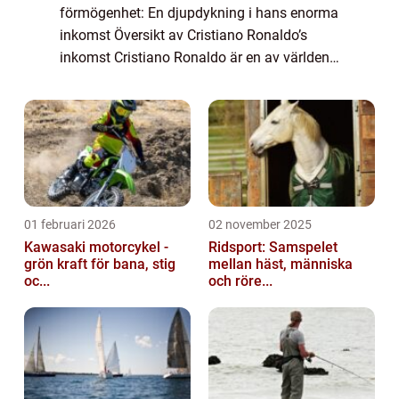
förmögenhet: En djupdykning i hans enorma
inkomst Översikt av Cristiano Ronaldo’s
inkomst Cristiano Ronaldo är en av världens
mest välkända och framgångsrika
fotbollsspelare genom tiderna. Inte bara är
han...
01 februari 2026
02 november 2025
Kawasaki motorcykel -
Ridsport: Samspelet
grön kraft för bana, stig
mellan häst, människa
oc...
och röre...