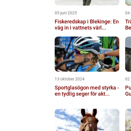
05 juni 2025
04 
Fiskeredskap i Blekinge: En
Tr
väg in i vattnets värl...
Be
13 oktober 2024
02
Sportglasögon med styrka -
Pu
en tydlig seger för akt...
Gu