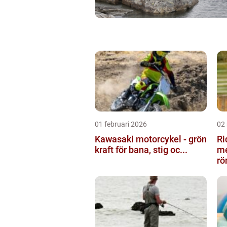
01 februari 2026
02
Kawasaki motorcykel - grön
Ri
kraft för bana, stig oc...
me
rö