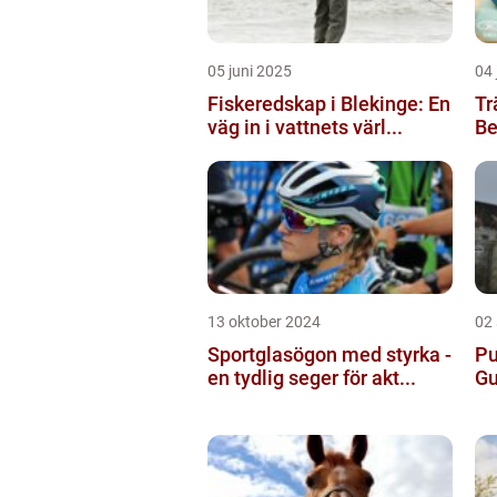
05 juni 2025
04 
Fiskeredskap i Blekinge: En
Tr
väg in i vattnets värl...
Be
13 oktober 2024
02
Sportglasögon med styrka -
Pu
en tydlig seger för akt...
Gu