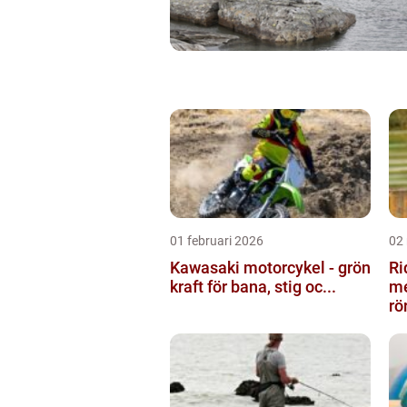
01 februari 2026
02
Kawasaki motorcykel - grön
Ri
kraft för bana, stig oc...
me
rö