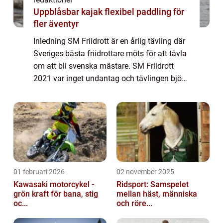
Uppblåsbar kajak flexibel paddling för
fler äventyr
Inledning SM Friidrott är en årlig tävling där
Sveriges bästa friidrottare möts för att tävla
om att bli svenska mästare. SM Friidrott
2021 var inget undantag och tävlingen bjöd
på spännande prestationer och
imponerande resultat. I denna artikel
komm...
01 februari 2026
02 november 2025
Kawasaki motorcykel -
Ridsport: Samspelet
grön kraft för bana, stig
mellan häst, människa
oc...
och röre...