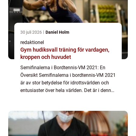
30 juli 2026
Daniel Holm
redaktionel
Gym hudiksvall träning för vardagen,
kroppen och huvudet
Semifinalerna i Bordtennis-VM 2021: En
Översikt Semifinalerna i bordtennis-VM 2021
är av stor betydelse för idrottsvärlden och
entusiaster över hela världen. Det är i denna
del av turneringen som de bästa spelarna
tävlar mot varandra för att nå final...