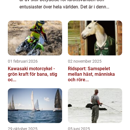
entusiaster över hela världen. Det är i denna
del av turneringen som de bästa spelarna
tävlar mot varandra för att nå final...
01 februari 2026
02 november 2025
Kawasaki motorcykel -
Ridsport: Samspelet
grön kraft för bana, stig
mellan häst, människa
oc...
och röre...
29 oktober 2025
05 juni 2025