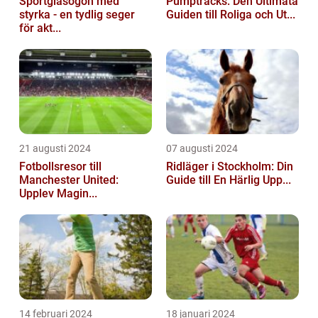
Sportglasögon med
Pumptracks: Den Ultimata
styrka - en tydlig seger
Guiden till Roliga och Ut...
för akt...
21 augusti 2024
07 augusti 2024
Fotbollsresor till
Ridläger i Stockholm: Din
Manchester United:
Guide till En Härlig Upp...
Upplev Magin...
14 februari 2024
18 januari 2024