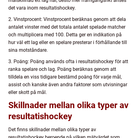
målskillnad ett lag har, desto mer framgångsrikt anses
det vara inom resultatishockey.
2. Vinstprocent: Vinstprocent beräknas genom att dela
antalet vinster med det totala antalet spelade matcher
och multiplicera med 100. Detta ger en indikation på
hur väl ett lag eller en spelare presterar i förhållande till
sina motståndare.
3. Poäng: Poäng används ofta i resultatishockey för att
ranka spelare och lag. Poäng beräknas genom att
tilldela en viss tidigare bestämd poäng för varje mål,
assist och kanske även andra faktorer som utvisningar
eller skott på mål.
Skillnader mellan olika typer av
resultatishockey
Det finns skillnader mellan olika typer av
resultatishockey beroende på vilken mätvärdet som