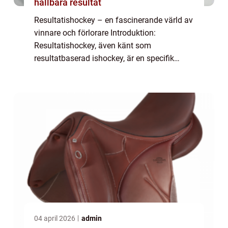
hållbara resultat
Resultatishockey – en fascinerande värld av
vinnare och förlorare Introduktion:
Resultatishockey, även känt som
resultatbaserad ishockey, är en specifik
aspekt av ishockeysporten som fokuserar
på att bedöma och jämföra spelares och
lagens prest...
04 april 2026
admin