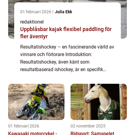
01 februari 2026
Julia Ekk
redaktionel
Uppblåsbar kajak flexibel paddling för
fler äventyr
Resultatishockey – en fascinerande värld av
vinnare och förlorare Introduktion:
Resultatishockey, även känt som
resultatbaserad ishockey, är en specifik
aspekt av ishockeysporten som fokuserar
på att bedöma och jämföra spelares och
lagens prest...
01 februari 2026
02 november 2025
Kawasaki motorcykel -
Ridsport: Samspelet