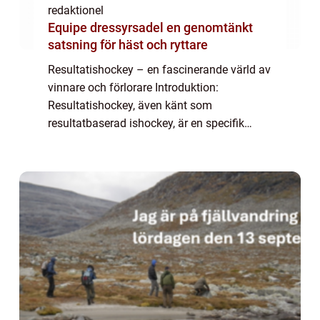
redaktionel
Equipe dressyrsadel en genomtänkt
satsning för häst och ryttare
Resultatishockey – en fascinerande värld av
vinnare och förlorare Introduktion:
Resultatishockey, även känt som
resultatbaserad ishockey, är en specifik
aspekt av ishockeysporten som fokuserar
på att bedöma och jämföra spelares och
lagens prest...