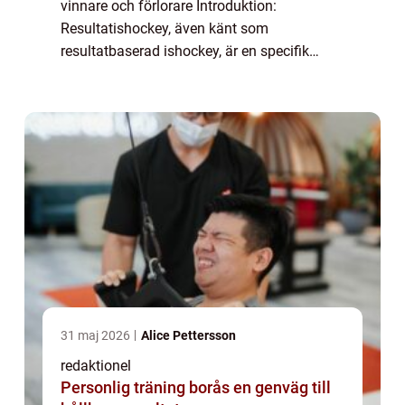
vinnare och förlorare Introduktion:
Resultatishockey, även känt som
resultatbaserad ishockey, är en specifik
aspekt av ishockeysporten som fokuserar
på att bedöma och jämföra spelares och
lagens prest...
31 maj 2026
Alice Pettersson
redaktionel
Personlig träning borås en genväg till