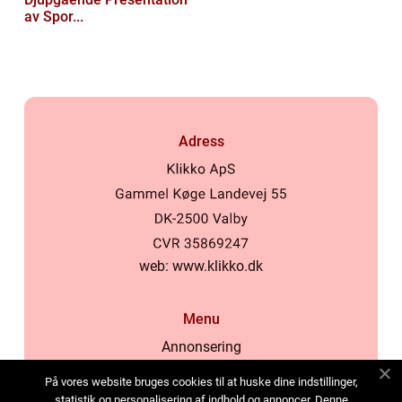
av Spor...
Adress
web:
www.klikko.dk
Menu
Annonsering
Om oss
På vores website bruges cookies til at huske dine indstillinger,
Cookies
statistik og personalisering af indhold og annoncer. Denne