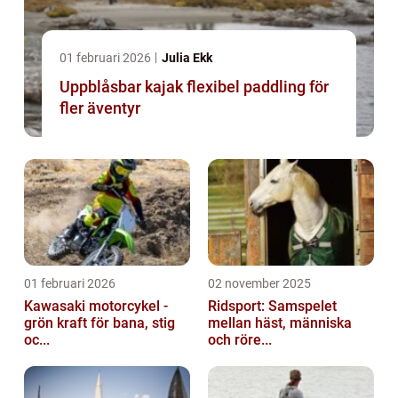
01 februari 2026
Julia Ekk
Uppblåsbar kajak flexibel paddling för
fler äventyr
01 februari 2026
02 november 2025
Kawasaki motorcykel -
Ridsport: Samspelet
grön kraft för bana, stig
mellan häst, människa
oc...
och röre...