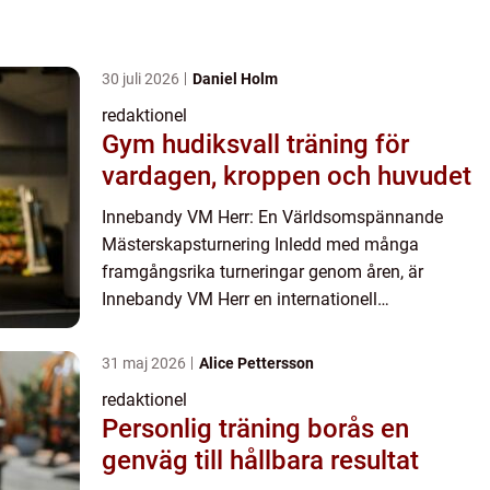
30 juli 2026
Daniel Holm
redaktionel
Gym hudiksvall träning för
vardagen, kroppen och huvudet
Innebandy VM Herr: En Världsomspännande
Mästerskapsturnering Inledd med många
framgångsrika turneringar genom åren, är
Innebandy VM Herr en internationell
mästerskapsturnering som samlar de bästa
landslagen från hela världen. I denna artikel
31 maj 2026
Alice Pettersson
kommer v...
redaktionel
Personlig träning borås en
genväg till hållbara resultat