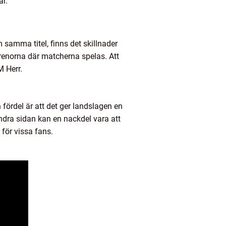
ar.
samma titel, finns det skillnader
renorna där matcherna spelas. Att
M Herr.
fördel är att det ger landslagen en
andra sidan kan en nackdel vara att
för vissa fans.