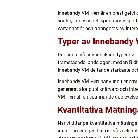
Innebandy VM Herr är en prestigefylld
snabb, intensiv och spännande sport
vartannat år och arrangeras av Intern
Typer av Innebandy 
Det finns två huvudsakliga typer av 
framstående landslagen, medan B-divis
Innebandy VM deltar de starkaste oc
Innebandy VM Herr har vunnit enorm 
genererat stor publiknärvaro och int
VM Herr till en spännande upplevelse s
Kvantitativa Mätnin
När vi tittar på kvantitativa mätnin
åren. Turneringen har också väckt int