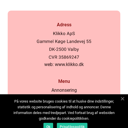
Adress
web:
www.klikko.dk
Menu
Annonsering
Om oss
På vores website bruges cookies til at huske dine indstillinger,
Cookies
statistik og personalisering af indhold og annoncer. Denne
information deles med tredjepart. Ved fortsat brug af websiden
Kontakta oss
godkender du cookiepolitikken.
Sitemap
Ok
Privatlivspolitik