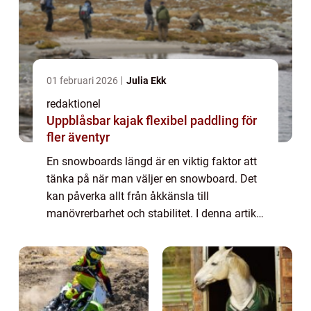
01 februari 2026
Julia Ekk
redaktionel
Uppblåsbar kajak flexibel paddling för
fler äventyr
En snowboards längd är en viktig faktor att
tänka på när man väljer en snowboard. Det
kan påverka allt från åkkänsla till
manövrerbarhet och stabilitet. I denna artikel
kommer vi att utforska hur lång en
snowboard bör vara och varför detta är
viktigt...