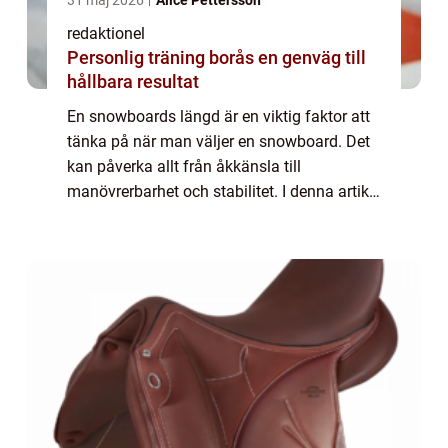
31 maj 2026
Alice Pettersson
redaktionel
Personlig träning borås en genväg till
hållbara resultat
En snowboards längd är en viktig faktor att
tänka på när man väljer en snowboard. Det
kan påverka allt från åkkänsla till
manövrerbarhet och stabilitet. I denna artikel
kommer vi att utforska hur lång en
snowboard bör vara och varför detta är
viktigt...