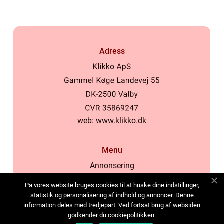
Adress
web:
www.klikko.dk
Menu
Annonsering
Om oss
På vores website bruges cookies til at huske dine indstillinger,
Cookies
statistik og personalisering af indhold og annoncer. Denne
information deles med tredjepart. Ved fortsat brug af websiden
Kontakta oss
godkender du cookiepolitikken.
Sitemap