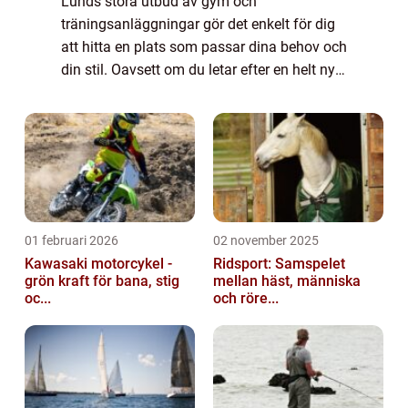
Lunds stora utbud av gym och
träningsanläggningar gör det enkelt för dig
att hitta en plats som passar dina behov och
din stil. Oavsett om du letar efter en helt ny
träningsform eller är redo att ta ditt
nuvarande tr&aum...
01 februari 2026
02 november 2025
Kawasaki motorcykel -
Ridsport: Samspelet
grön kraft för bana, stig
mellan häst, människa
oc...
och röre...