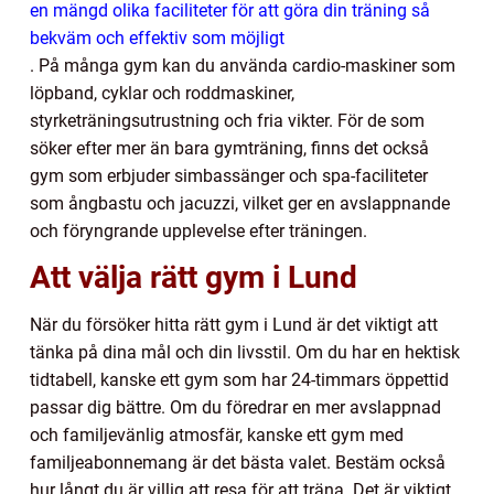
en mängd olika faciliteter för att göra din träning så
bekväm och effektiv som möjligt
. På många gym kan du använda cardio-maskiner som
löpband, cyklar och roddmaskiner,
styrketräningsutrustning och fria vikter. För de som
söker efter mer än bara gymträning, finns det också
gym som erbjuder simbassänger och spa-faciliteter
som ångbastu och jacuzzi, vilket ger en avslappnande
och föryngrande upplevelse efter träningen.
Att välja rätt gym i Lund
När du försöker hitta rätt gym i Lund är det viktigt att
tänka på dina mål och din livsstil. Om du har en hektisk
tidtabell, kanske ett gym som har 24-timmars öppettid
passar dig bättre. Om du föredrar en mer avslappnad
och familjevänlig atmosfär, kanske ett gym med
familjeabonnemang är det bästa valet. Bestäm också
hur långt du är villig att resa för att träna. Det är viktigt