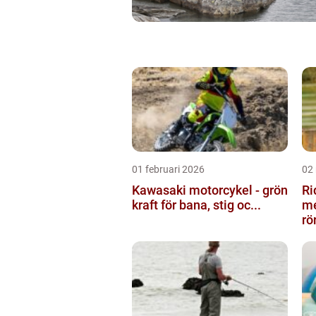
01 februari 2026
02
Kawasaki motorcykel - grön
Ri
kraft för bana, stig oc...
me
rö