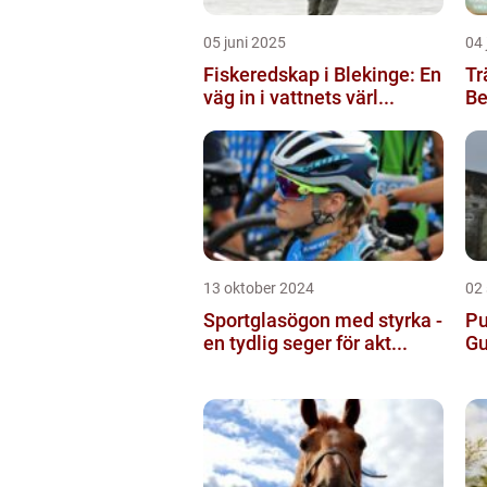
05 juni 2025
04 
Fiskeredskap i Blekinge: En
Tr
väg in i vattnets värl...
Be
13 oktober 2024
02
Sportglasögon med styrka -
Pu
en tydlig seger för akt...
Gu