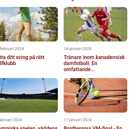
februari 2024
18 januari 2024
tta ditt sving på rätt
Tränare inom kanadensisk
lfklubb
damfotboll: En
omfattande...
januari 2024
17 januari 2024
ympiska spelen, världens
Bordtenniss VM-final - En