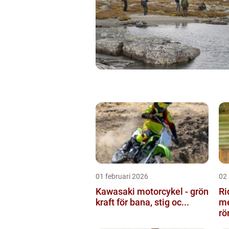
01 februari 2026
02
Kawasaki motorcykel - grön
Ri
kraft för bana, stig oc...
me
rö