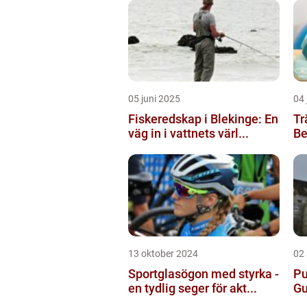
05 juni 2025
04 
Fiskeredskap i Blekinge: En
Tr
väg in i vattnets värl...
Be
13 oktober 2024
02
Sportglasögon med styrka -
Pu
en tydlig seger för akt...
Gu