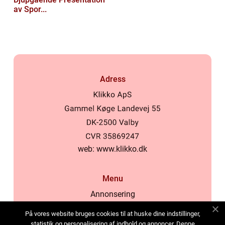
av Spor...
Adress
web:
www.klikko.dk
Menu
Annonsering
Om oss
På vores website bruges cookies til at huske dine indstillinger,
Cookies
statistik og personalisering af indhold og annoncer. Denne