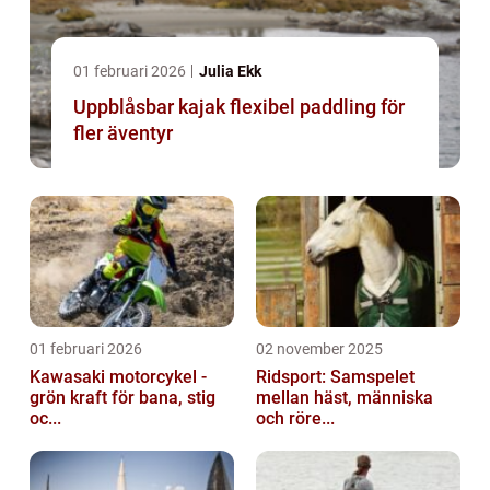
01 februari 2026
Julia Ekk
Uppblåsbar kajak flexibel paddling för
fler äventyr
01 februari 2026
02 november 2025
Kawasaki motorcykel -
Ridsport: Samspelet
grön kraft för bana, stig
mellan häst, människa
oc...
och röre...