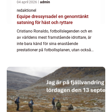
04 april 2026
admin
redaktionel
Equipe dressyrsadel en genomtänkt
satsning för häst och ryttare
Cristiano Ronaldo, fotbollslegenden och en
av världens mest framstående idrottare, är
inte bara känd för sina enastående
prestationer på fotbollsplanen, utan också
för sitt aktiva engagemang i
välgörenhetsarbete och hans hängivenhet
till sin familj. ...