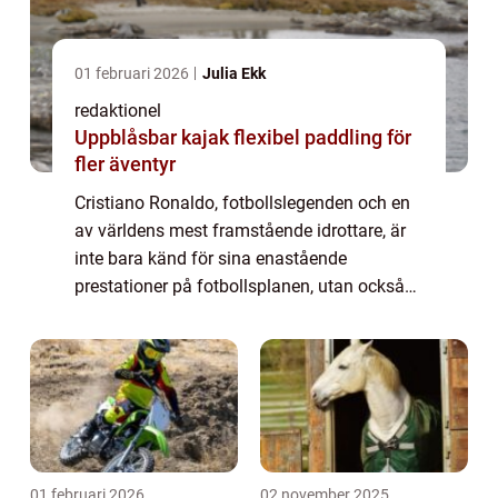
01 februari 2026
Julia Ekk
redaktionel
Uppblåsbar kajak flexibel paddling för
fler äventyr
Cristiano Ronaldo, fotbollslegenden och en
av världens mest framstående idrottare, är
inte bara känd för sina enastående
prestationer på fotbollsplanen, utan också
för sitt aktiva engagemang i
välgörenhetsarbete och hans hängivenhet
till sin familj. ...
01 februari 2026
02 november 2025