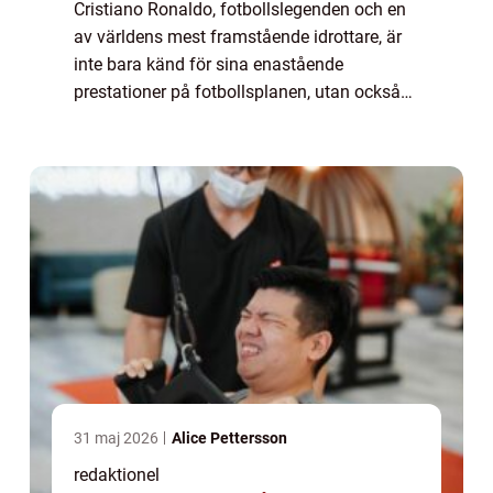
Cristiano Ronaldo, fotbollslegenden och en
av världens mest framstående idrottare, är
inte bara känd för sina enastående
prestationer på fotbollsplanen, utan också
för sitt aktiva engagemang i
välgörenhetsarbete och hans hängivenhet
till sin familj. ...
31 maj 2026
Alice Pettersson
redaktionel