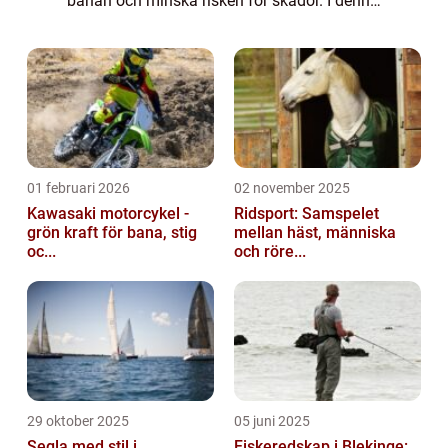
banan och minska risken för skador. I denna
artikel kommer vi att ge en övergripande
översikt av badmintonskor, presentera ol...
01 februari 2026
02 november 2025
Kawasaki motorcykel -
Ridsport: Samspelet
grön kraft för bana, stig
mellan häst, människa
oc...
och röre...
29 oktober 2025
05 juni 2025
Segla med stil i
Fiskeredskap i Blekinge: