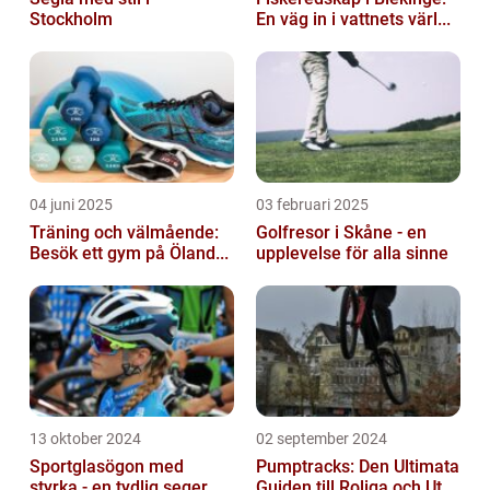
Stockholm
En väg in i vattnets värl...
04 juni 2025
03 februari 2025
Träning och välmående:
Golfresor i Skåne - en
Besök ett gym på Öland...
upplevelse för alla sinne
13 oktober 2024
02 september 2024
Sportglasögon med
Pumptracks: Den Ultimata
styrka - en tydlig seger
Guiden till Roliga och Ut...