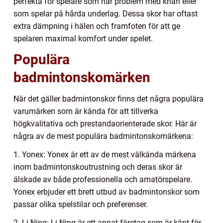
perfekta för spelare som har problem med knän eller
som spelar på hårda underlag. Dessa skor har oftast
extra dämpning i hälen och framfoten för att ge
spelaren maximal komfort under spelet.
Populära
badmintonskomärken
När det gäller badmintonskor finns det några populära
varumärken som är kända för att tillverka
högkvalitativa och prestandaorienterade skor. Här är
några av de mest populära badmintonskomärkena:
1. Yonex: Yonex är ett av de mest välkända märkena
inom badmintonskoutrustning och deras skor är
älskade av både professionella och amatörspelare.
Yonex erbjuder ett brett utbud av badmintonskor som
passar olika spelstilar och preferenser.
2. Li-Ning: Li-Ning är ett annat företag som är känt för