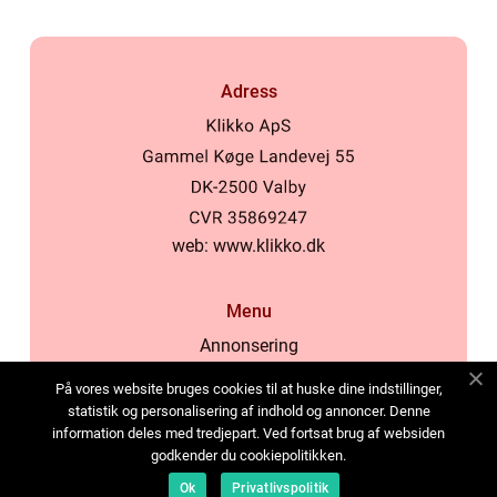
Adress
web:
www.klikko.dk
Menu
Annonsering
Om oss
På vores website bruges cookies til at huske dine indstillinger,
Cookies
statistik og personalisering af indhold og annoncer. Denne
information deles med tredjepart. Ved fortsat brug af websiden
Kontakta oss
godkender du cookiepolitikken.
Sitemap
Ok
Privatlivspolitik