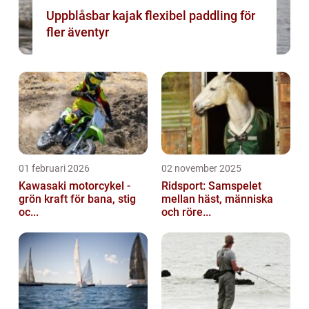
Uppblåsbar kajak flexibel paddling för
fler äventyr
01 februari 2026
02 november 2025
Kawasaki motorcykel -
Ridsport: Samspelet
grön kraft för bana, stig
mellan häst, människa
oc...
och röre...