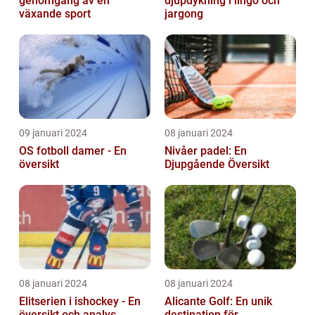
genomgång av en
djupdykning i lingo och
växande sport
jargong
09 januari 2024
08 januari 2024
OS fotboll damer - En
Nivåer padel: En
översikt
Djupgående Översikt
08 januari 2024
08 januari 2024
Elitserien i ishockey - En
Alicante Golf: En unik
översikt och analys
destination för